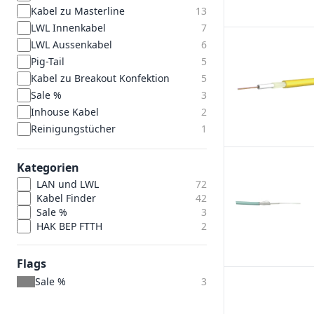
Kabel zu Masterline
13
LWL Innenkabel
7
LWL Aussenkabel
6
Pig-Tail
5
Kabel zu Breakout Konfektion
5
Sale %
3
Inhouse Kabel
2
Reinigungstücher
1
Kategorien
LAN und LWL
72
Kabel Finder
42
Sale %
3
HAK BEP FTTH
2
Flags
Sale %
3