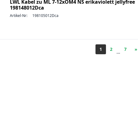
LWL Kabel zu ML 7-12xOM4 NS erikaviolett jellyfree
198148012Dca
Artikel-Nr:
198105012Dca
1
2
7
»
...