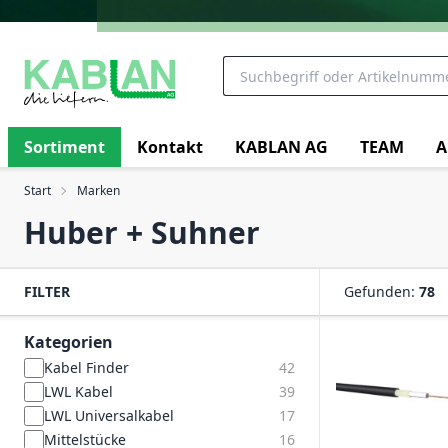
Sortiment
Kontakt
KABLAN AG
TEAM
A
Start
Marken
Huber + Suhner
FILTER
Gefunden:
78
Kategorien
Kabel Finder
42
LWL Kabel
39
LWL Universalkabel
17
Mittelstücke
16