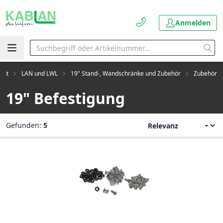
Anmelden
ent
LAN und LWL
19" Stand-, Wandschränke und Zubehör
Zubehör
19" Befestigung
Gefunden:
5