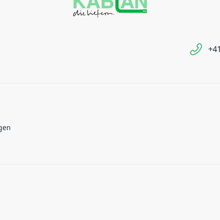
+41
gen