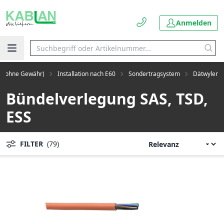
Anmelden
ben ohne Gewähr)
Installation nach E60
Sondertragsystem
Dätwyler
Bündelverlegung SAS, TSD,
ESS
FILTER
(79)