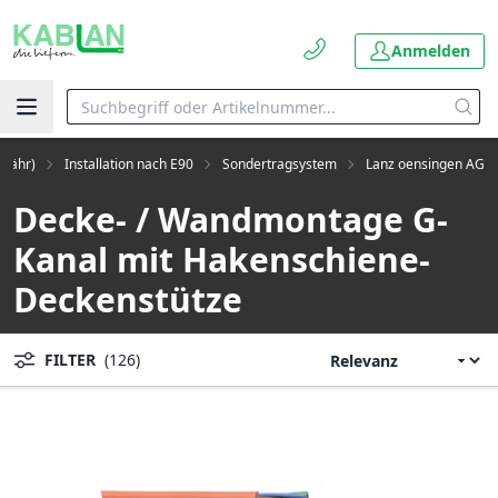
Anmelden
ewähr)
Installation nach E90
Sondertragsystem
Lanz oensingen AG
Decke- / Wandmontage G-
Kanal mit Hakenschiene-
Deckenstütze
FILTER
(126)