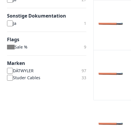
Sonstige Dokumentation
Ja
1
Flags
Sale %
9
Marken
DÄTWYLER
97
Studer Cables
33