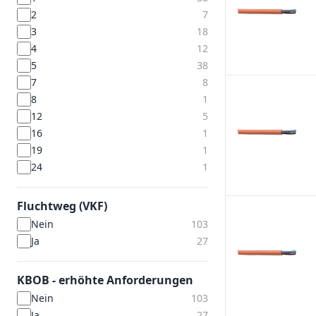
2
7
3
18
4
12
5
38
7
8
8
1
12
5
16
1
19
1
24
1
Fluchtweg (VKF)
Nein
103
Ja
27
KBOB - erhöhte Anforderungen
Nein
103
Ja
27