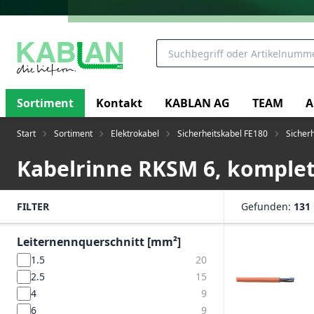
Sortiment
Kontakt
KABLAN AG
TEAM
A
Start
Sortiment
Elektrokabel
Sicherheitskabel FE180
Sicher
Kabelrinne RKSM 6, komplett
FILTER
Gefunden:
131
Leiternennquerschnitt [mm²]
1.5
20
2.5
15
4
9
6
9