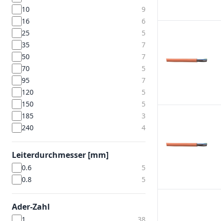
10
9
16
6
25
5
35
7
50
7
70
5
95
7
120
5
150
5
185
3
240
4
Leiterdurchmesser [mm]
0.6
5
0.8
5
Ader-Zahl
1
38