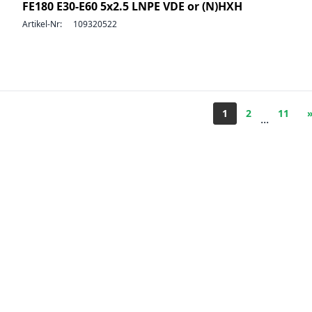
FE180 E30-E60 5x2.5 LNPE VDE or (N)HXH
Artikel-Nr:
109320522
1
2
11
...