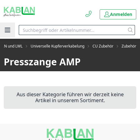
Anmelden
LAN und LWL
Universelle Kupferverkabelung
CU Zubehör
Zubehör
Presszange AMP
Aus dieser Kategorie führen wir derzeit keine
Artikel in unserem Sortiment.