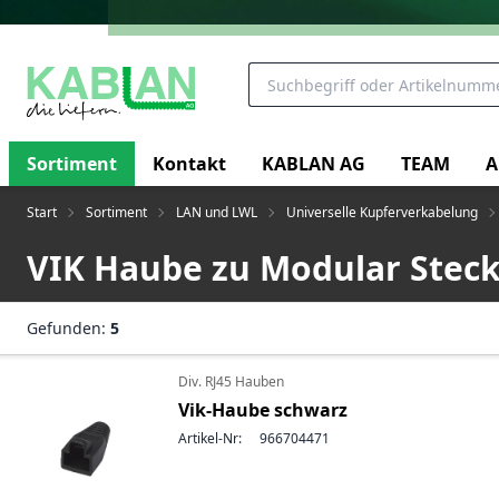
Sortiment
Kontakt
KABLAN AG
TEAM
A
Start
Sortiment
LAN und LWL
Universelle Kupferverkabelung
VIK Haube zu Modular Stec
Gefunden:
5
Div. RJ45 Hauben
Vik-Haube schwarz
Artikel-Nr:
966704471