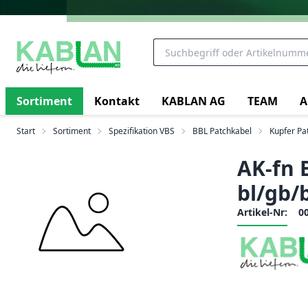
Sortiment
Kontakt
KABLAN AG
TEAM
A
Start
Sortiment
Spezifikation VBS
BBL Patchkabel
Kupfer Pa
AK-fn 
bl/gb/
Artikel-Nr:
0