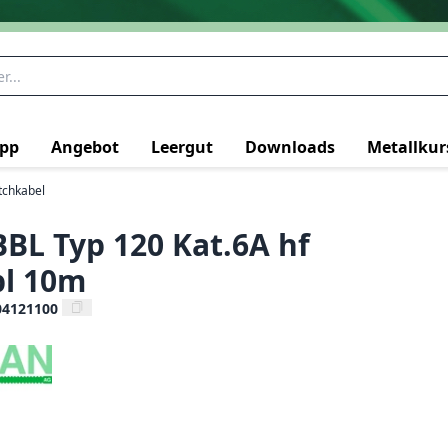
pp
Angebot
Leergut
Downloads
Metallkur
tchkabel
BBL Typ 120 Kat.6A hf
bl 10m
04121100