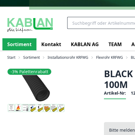
Sortiment
Kontakt
KABLAN AG
TEAM
A
Start
Sortiment
Installationsrohr KRFWG
Flexrohr KRFWG
BL
BLACK 
-3% Palettenrabatt
100M
Artikel-Nr:
1
Bitte melde