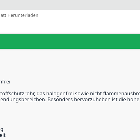
latt Herunterladen
nfrei
toffschutzrohr, das halogenfrei sowie nicht flammenausbrei
nwendungsbereichen. Besonders hervorzuheben ist die hohe 
ng
eit