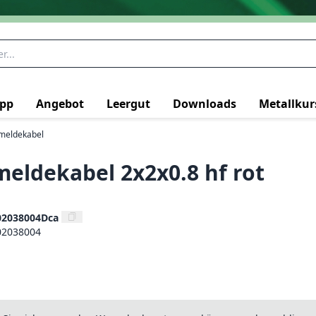
pp
Angebot
Leergut
Downloads
Metallkur
meldekabel
eldekabel 2x2x0.8 hf rot
02038004Dca
02038004