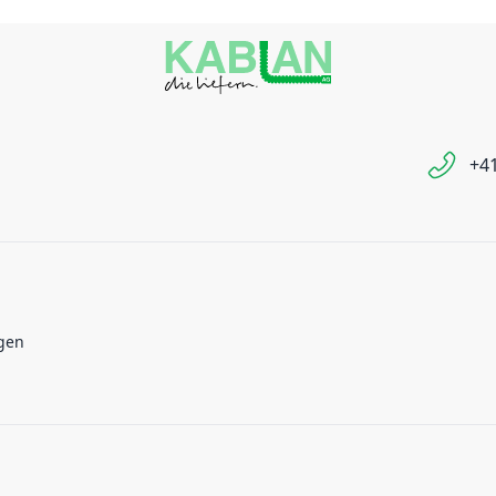
+41
gen