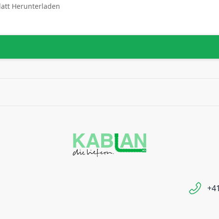
latt Herunterladen
+41