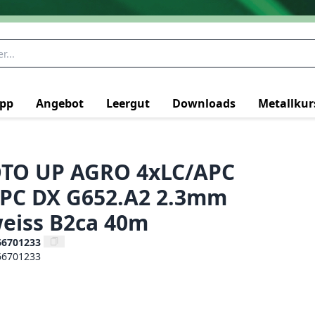
pp
Angebot
Leergut
Downloads
Metallkur
OTO UP AGRO 4xLC/APC
PC DX G652.A2 2.3mm
eiss B2ca 40m
66701233
66701233