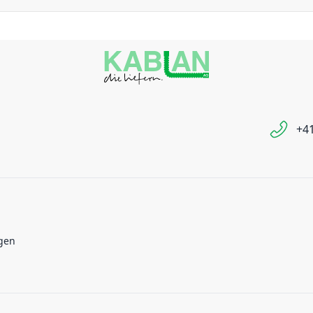
+41
gen