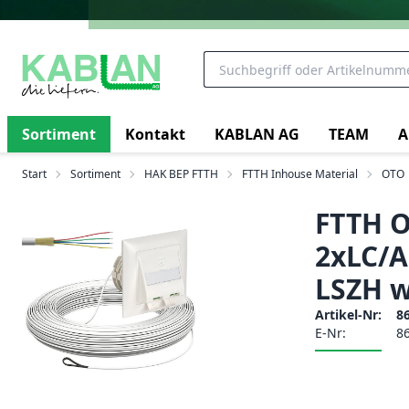
Sortiment
Kontakt
KABLAN AG
TEAM
A
Start
Sortiment
HAK BEP FTTH
FTTH Inhouse Material
OTO
FTTH 
2xLC/A
LSZH w
Artikel-Nr:
8
E-Nr:
8