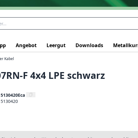
pp
Angebot
Leergut
Downloads
Metallkur
ter Kabel
7RN-F 4x4 LPE schwarz
15130420Eca
15130420