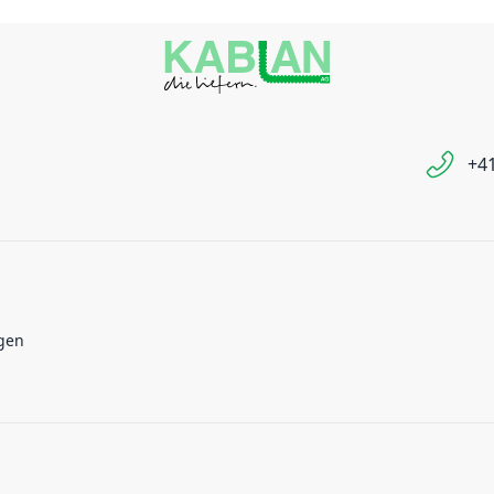
+41
gen