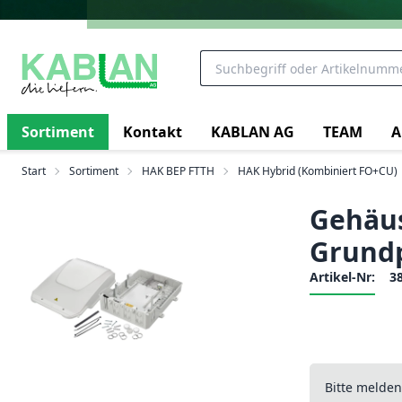
Sortiment
Kontakt
KABLAN AG
TEAM
A
Start
Sortiment
HAK BEP FTTH
HAK Hybrid (Kombiniert FO+CU)
Gehäus
Grundp
Artikel-Nr:
3
Bitte melde