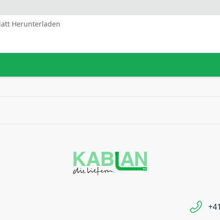
latt Herunterladen
+41