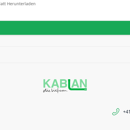
latt Herunterladen
+41