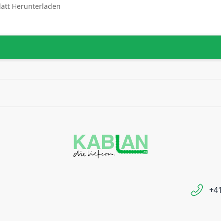
latt Herunterladen
+41