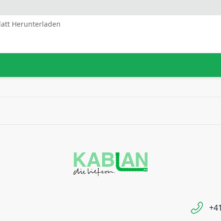
latt Herunterladen
+41