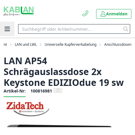
Anmelden
ment
LAN und LWL
Universelle Kupferverkabelung
Anschlussdosen
LAN AP54
Schrägauslassdose 2x
Keystone EDIZIOdue 19 sw
Artikel-Nr:
100816981