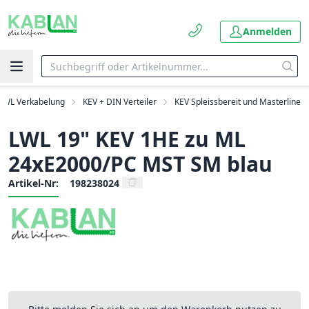
Anmelden
LWL Verkabelung
KEV + DIN Verteiler
KEV Spleissbereit und Masterline
LWL 19" KEV 1HE zu ML
24xE2000/PC MST SM blau
Artikel-Nr:
198238024