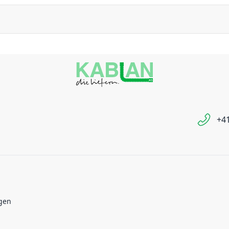
+41
gen