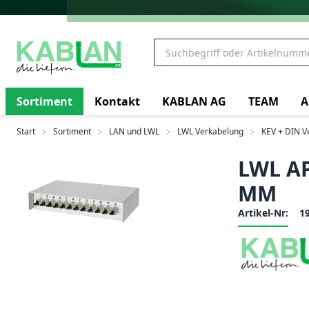
Sortiment
Kontakt
KABLAN AG
TEAM
A
Start
Sortiment
LAN und LWL
LWL Verkabelung
KEV + DIN Ve
LWL AP
MM
Artikel-Nr:
1