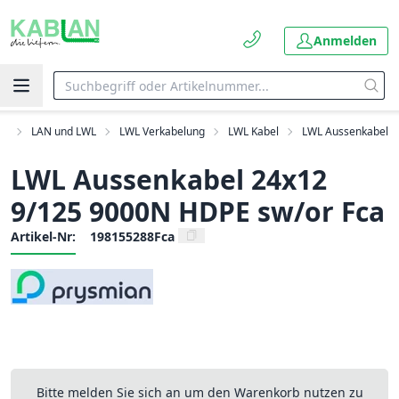
Anmelden
nt
LAN und LWL
LWL Verkabelung
LWL Kabel
LWL Aussenkabel
LWL Aussenkabel 24x12
9/125 9000N HDPE sw/or Fca
Artikel-Nr:
198155288Fca
Bitte melden Sie sich an um den Warenkorb nutzen zu