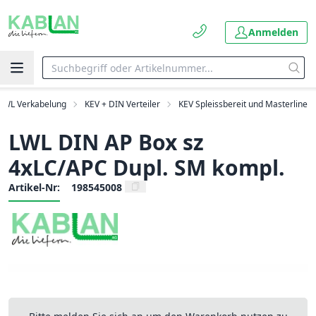
Anmelden
LWL Verkabelung
KEV + DIN Verteiler
KEV Spleissbereit und Masterline
LWL DIN AP Box sz
4xLC/APC Dupl. SM kompl.
Artikel-Nr:
198545008