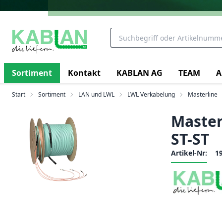
Sortiment
Kontakt
KABLAN AG
TEAM
A
Start
Sortiment
LAN und LWL
LWL Verkabelung
Masterline
Master
ST-ST
Artikel-Nr:
1