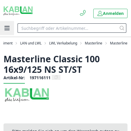
Anmelden
ortiment
LAN und LWL
LWL Verkabelung
Masterline
Masterline
Masterline Classic 100
16x9/125 NS ST/ST
Artikel-Nr:
197116111