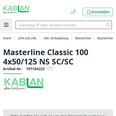
Anmelden
ortiment
LAN und LWL
LWL Verkabelung
Masterline
Masterline
Masterline Classic 100
4x50/125 NS SC/SC
Artikel-Nr:
197104222