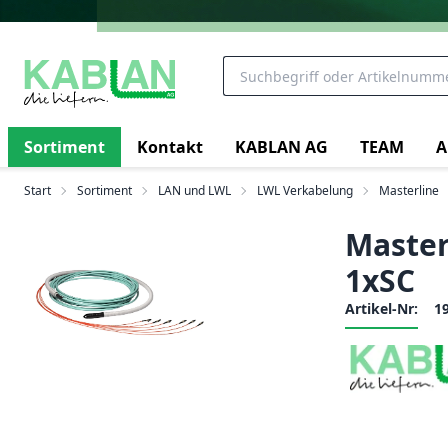
Sortiment
Kontakt
KABLAN AG
TEAM
A
Start
Sortiment
LAN und LWL
LWL Verkabelung
Masterline
Master
1xSC
Artikel-Nr:
1