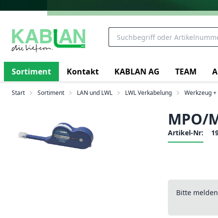
Sortiment
Kontakt
KABLAN AG
TEAM
A
Start
Sortiment
LAN und LWL
LWL Verkabelung
Werkzeug + 
MPO/MT
Artikel-Nr:
1
Bitte melde