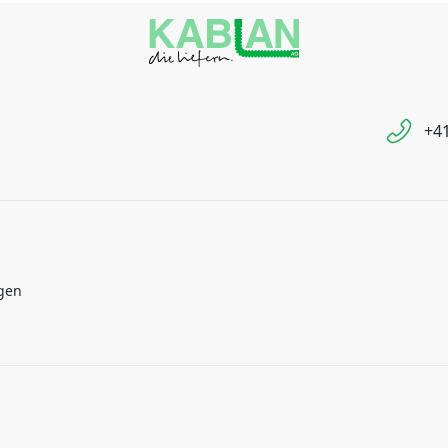
+41
gen