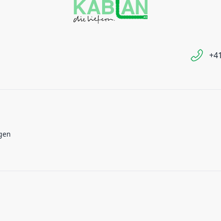
+41
gen