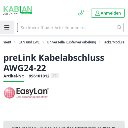
Anmelden
rtiment
LAN und LWL
Universelle Kupferverkabelung
Jacks/Module
preLink Kabelabschluss
AWG24-22
Artikel-Nr:
996101012