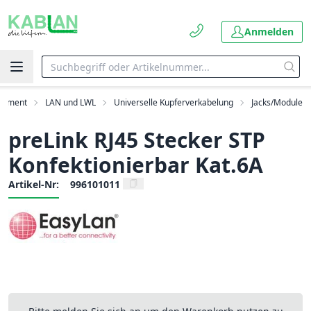
Anmelden
rtiment
LAN und LWL
Universelle Kupferverkabelung
Jacks/Module
preLink RJ45 Stecker STP
Konfektionierbar Kat.6A
Artikel-Nr:
996101011