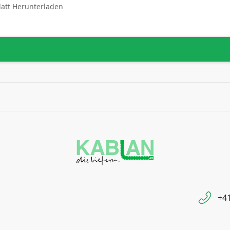
latt Herunterladen
+41