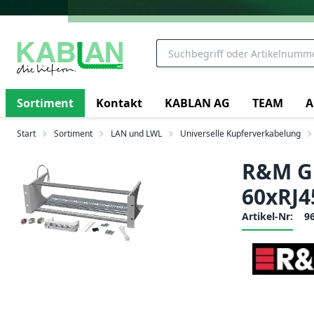
Sortiment
Kontakt
KABLAN AG
TEAM
A
Start
Sortiment
LAN und LWL
Universelle Kupferverkabelung
R&M Gl
60xRJ4
Artikel-Nr:
9