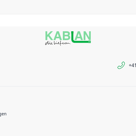
+41
gen