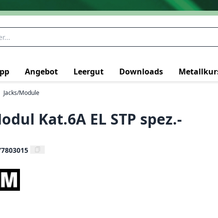
pp
Angebot
Leergut
Downloads
Metallkur
Jacks/Module
dul Kat.6A EL STP spez.-
77803015