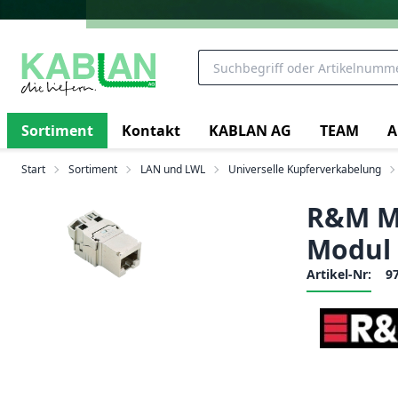
Sortiment
Kontakt
KABLAN AG
TEAM
A
Start
Sortiment
LAN und LWL
Universelle Kupferverkabelung
R&M Mo
Modul
Artikel-Nr:
9