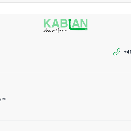
+41
gen