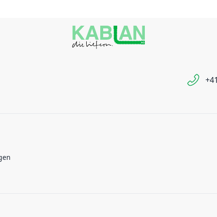
+41
gen