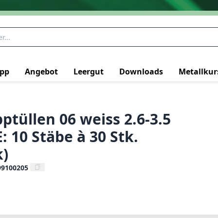
pp
Angebot
Leergut
Downloads
Metallkur
ptüllen 06 weiss 2.6-3.5
: 10 Stäbe à 30 Stk.
k)
99100205