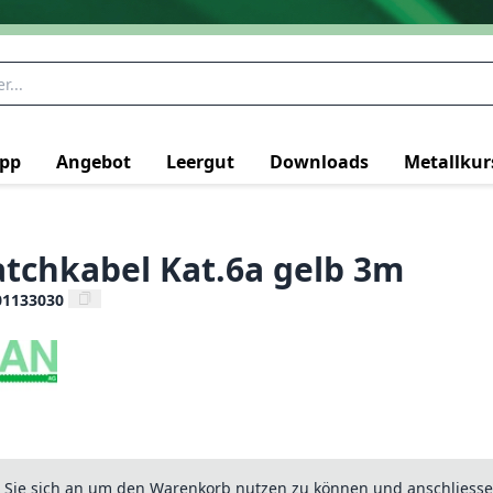
pp
Angebot
Leergut
Downloads
Metallkur
atchkabel Kat.6a gelb 3m
01133030
n Sie sich an um den Warenkorb nutzen zu können und anschliesse