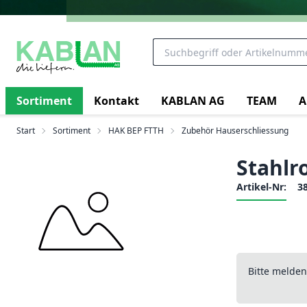
Sortiment
Kontakt
KABLAN AG
TEAM
A
Start
Sortiment
HAK BEP FTTH
Zubehör Hauserschliessung
Stahlr
Artikel-Nr:
3
Bitte melde