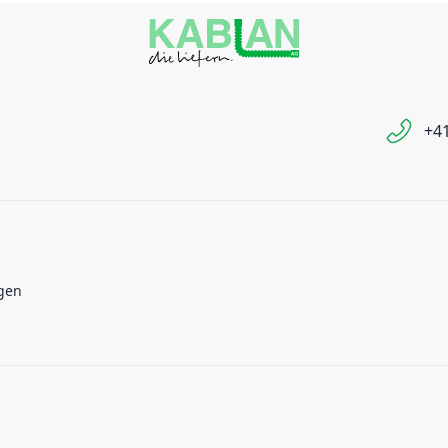
+41
gen