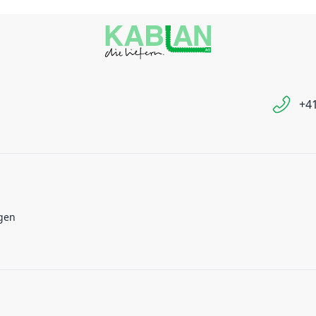
+41
gen