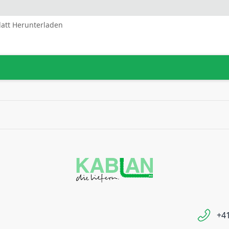
latt Herunterladen
+41