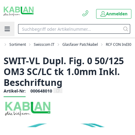
Anmelden
t
Sortiment
Swisscom IT
Glasfaser Patchkabel
RCF CON Ind30
SWIT-VL Dupl. Fig. 0 50/125
OM3 SC/LC tk 1.0mm Inkl.
Beschriftung
Artikel-Nr:
000648010