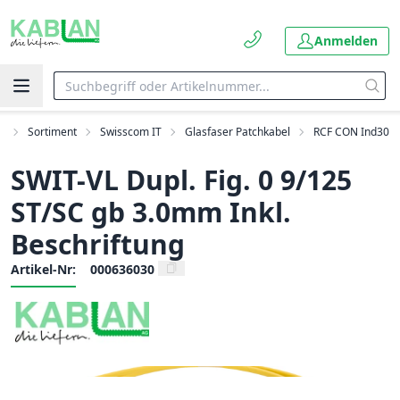
Anmelden
t
Sortiment
Swisscom IT
Glasfaser Patchkabel
RCF CON Ind30
SWIT-VL Dupl. Fig. 0 9/125
ST/SC gb 3.0mm Inkl.
Beschriftung
Artikel-Nr:
000636030