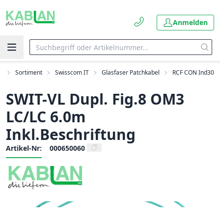
Anmelden
t
Sortiment
Swisscom IT
Glasfaser Patchkabel
RCF CON Ind30
SWIT-VL Dupl. Fig.8 OM3
LC/LC 6.0m
Inkl.Beschriftung
Artikel-Nr:
000650060