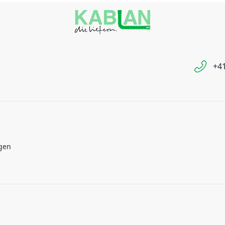
+41
gen