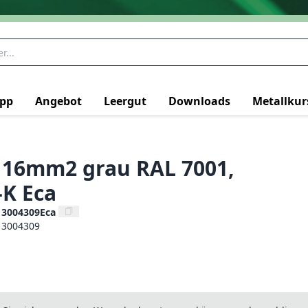
pp
Angebot
Leergut
Downloads
Metallkur
e 16mm2 grau RAL 7001,
-K Eca
13004309Eca
13004309