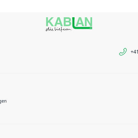
+41
gen