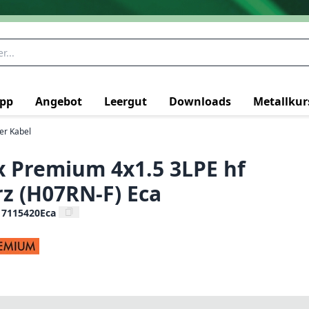
pp
Angebot
Leergut
Downloads
Metallkur
ter Kabel
x Premium 4x1.5 3LPE hf
z (H07RN-F) Eca
17115420Eca