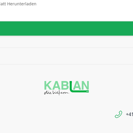
latt Herunterladen
+41