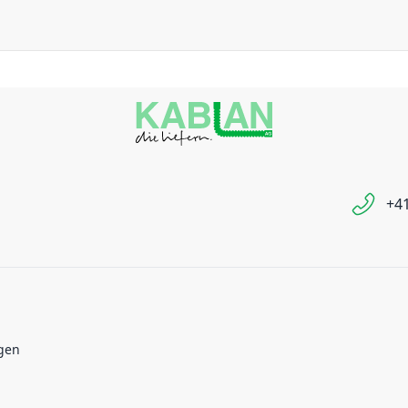
+41
gen