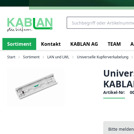
Sortiment
Kontakt
KABLAN AG
TEAM
A
Start
Sortiment
LAN und LWL
Universelle Kupferverkabelung
Univer
KABLA
Artikel-Nr:
0
Bitte melde