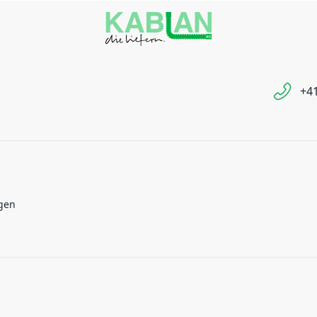
+41
gen