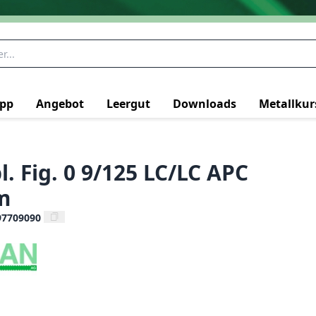
pp
Angebot
Leergut
Downloads
Metallkur
. Fig. 0 9/125 LC/LC APC
m
97709090